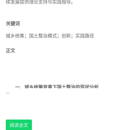
续发展提供理论支持与实践指导。
关键词
城乡统筹；国土整治模式；创新；实践路径
正文
一、城乡统筹背景下国土整治的现状分析
...
近年来，我国在国土整治方面取得了显著成效。通过
实施一系列土地整治项目，包括农用地整理、建设用地整
治、农村土地综合整治等，有效增加了耕地面积，提高了
耕地质量，改善了农村生产生活条件，促进了城乡土地资
阅读全文