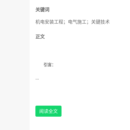
关键词
机电安装工程；电气施工；关键技术
正文
引言：
...
在电气施工过程中涉及到高低压配电系统的安装
技术在机电安装工程中的应用，期望能够为相关人员
1.电力线路施工技术
阅读全文
1.1高低压配电系统的安装技术