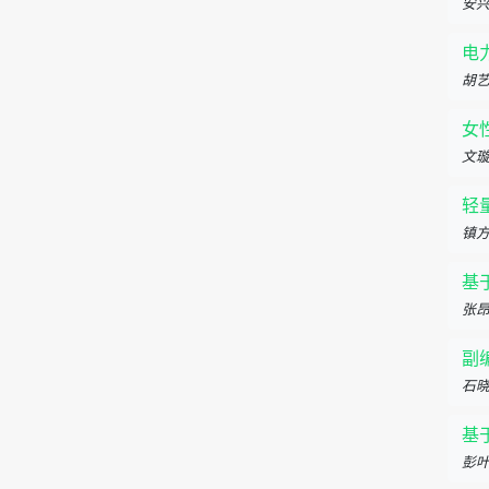
安
电
胡
女
文
轻
镇
基
张
副
石
基
彭