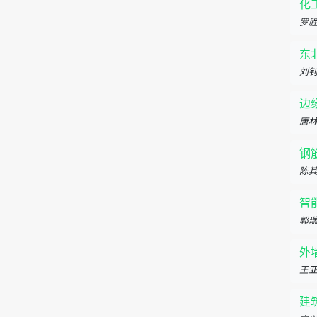
化
罗
东
刘
边
唐
钢
陈
智
郭
外
王
建