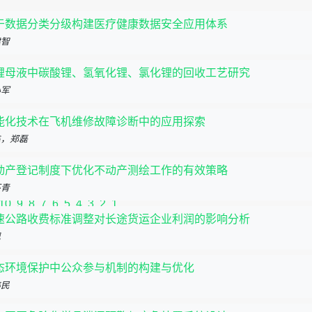
于数据分类分级构建医疗健康数据安全应用体系
建智
锂母液中碳酸锂、氢氧化锂、氯化锂的回收工艺研究
小军
能化技术在飞机维修故障诊断中的应用探索
11
10
9
8
7
6
5
4
3
2
1
鑫，郑磊
12
11
10
9
8
7
6
5
4
3
2
1
动产登记制度下优化不动产测绘工作的有效策略
怀青
10
9
8
7
6
5
4
3
2
1
速公路收费标准调整对长途货运企业利润的影响分析
佩
态环境保护中公众参与机制的构建与优化
伟民