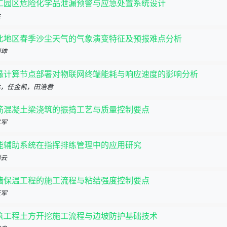
工园区危险化学品泄漏预警与应急处置系统设计
胜
北地区春季沙尘天气的气象演变特征及预报难点分析
钊坤
缘计算节点部署对物联网终端能耗与响应速度的影响分析
林，任金凯，田浩君
筋混凝土梁浇筑的振捣工艺与质量控制要点
其军
能辅助系统在指挥排练管理中的应用研究
瑞云
墙保温工程的施工流程与粘结强度控制要点
亚军
筑工程土方开挖施工流程与边坡防护基础技术