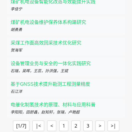
煤矿机电设备智能化改造与效能提升实践
李佳宁
煤矿机电设备维护保养体系构建研究
胡勇勇
采煤工作面高效回采技术优化研究
贺海军
设备管理业务与安全的一体化实践研究
石瑞，吴晖，王蕊，孙洪强，王斌
基于GNSS技术提升勘测工程测量精度
石江洋
电催化制氢技术的原理、材料与应用科普
李阳阳，田舒鑫，赵知轩，张瑞，卢艳超
[1/7]
|<
<
1
2
3
>
>|