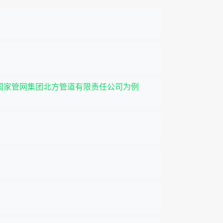
国家管网集团北方管道有限责任公司为例