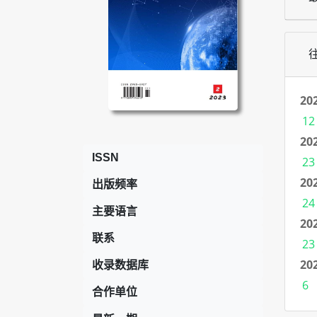
20
12
20
ISSN
23
20
出版频率
24
主要语言
20
联系
23
20
收录数据库
6
合作单位