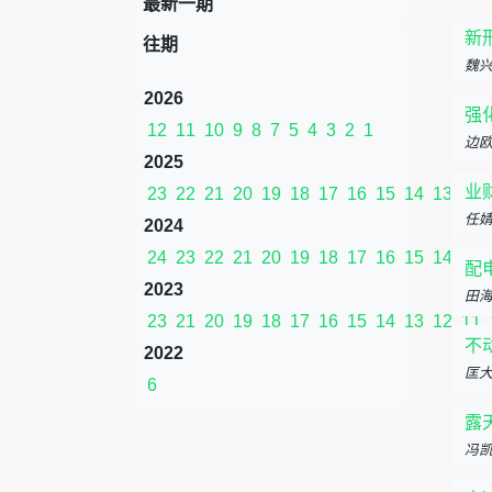
最新一期
新
往期
魏
2026
强
12
11
10
9
8
7
5
4
3
2
1
边
2025
业
23
22
21
20
19
18
17
16
15
14
13
12
任
2024
24
23
22
21
20
19
18
17
16
15
14
13
配
2023
田
23
21
20
19
18
17
16
15
14
13
12
11
不
2022
匡
6
露
冯