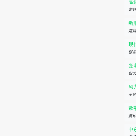
高
姜
新
楚
现
张
变
权
风
王
数
夏
中