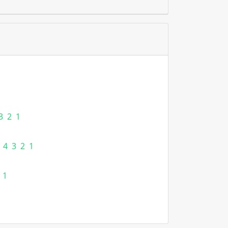
3
2
1
4
3
2
1
1