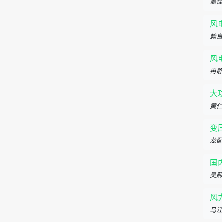
盖
风
赖
风
冉
大
黄
变
龙
国
吴
风
马